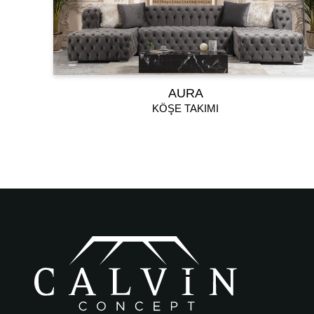
AURA
KÖŞE TAKIMI