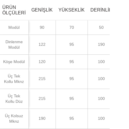
ÜRÜN
GENIŞLIK
YÜKSEKLIK
DERINLIK
ÖLÇÜLERI
Modül
90
70
50
Dinlenme
122
95
190
Modül
Köşe Modül
120
95
100
Üç Tek
215
95
100
Kollu Mknz
Üç Tek
215
95
100
Kollu Düz
Üç Kolsuz
190
95
100
Mknz